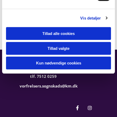
Glæde
l
Medmenneskelighed
Fordybelse
g
Alsidighed
Vis detaljer
Traditioner
Empati
Tillad alle cookies
Tillad valgte
Vor Frelsers Sogn, Esbjerg
Kun nødvendige cookies
Kirkegade 24, 6700 Esbjerg
tlf. 7512 0259
vorfrelsers.sognskads@km.dk