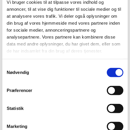
Vi bruger cookies til at tilpasse vores indhold og
annoncer, til at vise dig funktioner til sociale medier og til
Vision for Vor Frelsers Kirke
at analysere vores trafik. Vi deler også oplysninger om
din brug af vores hjemmeside med vores partnere inden
”Vor Frelsers Kirke vil som bykirke være i samspil med
for sociale medier, annonceringspartnere og
vort sogn, samfund og samtid.
analysepartnere. Vores partnere kan kombinere disse
Vor Frelsers Kirke er præget af engagement og liv.
Vi vil formidle glæden ved at tro og medvirke til at give
data med andre oplysninger, du har givet dem, eller som
svar på livets store spørgsmål.”
de har indsamlet fra din brug af deres tjenester.
Værdier/værdigrundlag
S
Tro
Nødvendig
a
Åbenhed
m
Fællesskab
Mangfoldighed
t
Præferencer
Engagement
y
Nærvær
k
k
Statistik
Dette kendetegner os
e
Kvalitet
v
Professionalisme
Marketing
a