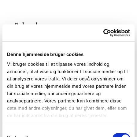
Babysalmesang
Denne hjemmeside bruger cookies
Vi bruger cookies til at tilpasse vores indhold og
annoncer, til at vise dig funktioner til sociale medier og til
at analysere vores trafik. Vi deler også oplysninger om
din brug af vores hjemmeside med vores partnere inden
for sociale medier, annonceringspartnere og
analysepartnere. Vores partnere kan kombinere disse
data med andre oplysninger, du har givet dem, eller som
de har indsamlet fra din brug af deres tjenester.
Vor Frelsers Kirke tilbyder desværre ikke babysalmesang
i 2026, men henviser til babysalmesang i nabosognene
Zions Kirken og Treenighedskirken.
S