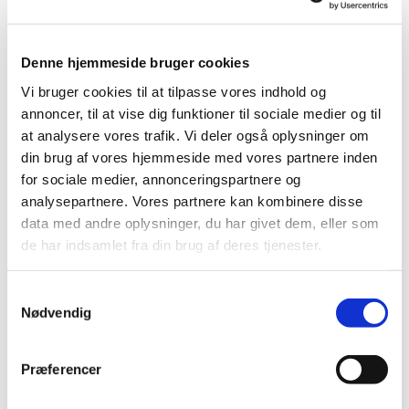
Denne hjemmeside bruger cookies
Vi bruger cookies til at tilpasse vores indhold og
annoncer, til at vise dig funktioner til sociale medier og til
at analysere vores trafik. Vi deler også oplysninger om
Søndag 31. oktober 2027, kl. 10:30
din brug af vores hjemmeside med vores partnere inden
for sociale medier, annonceringspartnere og
analysepartnere. Vores partnere kan kombinere disse
data med andre oplysninger, du har givet dem, eller som
de har indsamlet fra din brug af deres tjenester.
Du vil måske også kunne lide...
S
Nødvendig
a
m
t
Præferencer
y
k