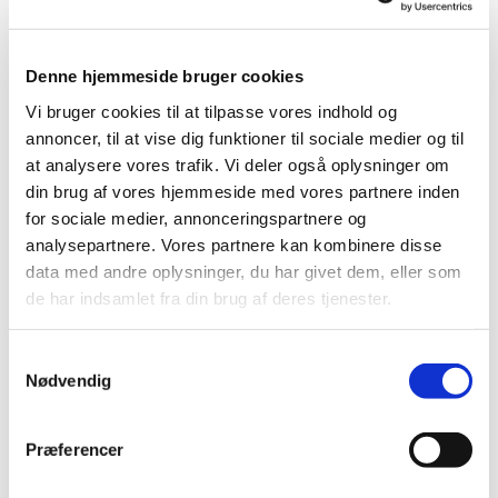
Denne hjemmeside bruger cookies
Vi bruger cookies til at tilpasse vores indhold og
annoncer, til at vise dig funktioner til sociale medier og til
at analysere vores trafik. Vi deler også oplysninger om
Søndag 27. juni 2027, kl. 10:30
din brug af vores hjemmeside med vores partnere inden
for sociale medier, annonceringspartnere og
analysepartnere. Vores partnere kan kombinere disse
data med andre oplysninger, du har givet dem, eller som
de har indsamlet fra din brug af deres tjenester.
Du vil måske også kunne lide...
S
Nødvendig
a
m
t
Præferencer
y
k