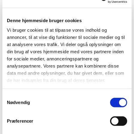
Denne hjemmeside bruger cookies
Vi bruger cookies til at tilpasse vores indhold og
annoncer, til at vise dig funktioner til sociale medier og til
at analysere vores trafik. Vi deler også oplysninger om
Søndag 6. juni 2027, kl. 10:30
din brug af vores hjemmeside med vores partnere inden
for sociale medier, annonceringspartnere og
analysepartnere. Vores partnere kan kombinere disse
data med andre oplysninger, du har givet dem, eller som
de har indsamlet fra din brug af deres tjenester.
Du vil måske også kunne lide...
S
Nødvendig
a
m
t
Præferencer
y
k