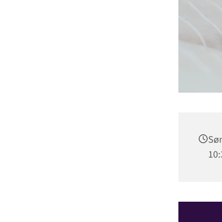
Søn
10: