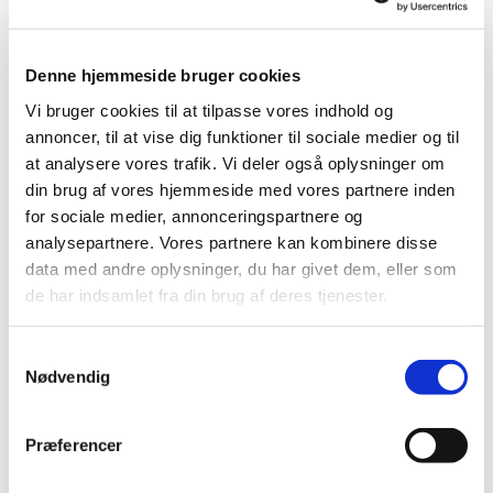
Denne hjemmeside bruger cookies
Vi bruger cookies til at tilpasse vores indhold og
annoncer, til at vise dig funktioner til sociale medier og til
at analysere vores trafik. Vi deler også oplysninger om
Søndag 2. maj 2027, kl. 10:30
din brug af vores hjemmeside med vores partnere inden
for sociale medier, annonceringspartnere og
analysepartnere. Vores partnere kan kombinere disse
data med andre oplysninger, du har givet dem, eller som
de har indsamlet fra din brug af deres tjenester.
Du vil måske også kunne lide...
S
Nødvendig
a
m
t
Præferencer
y
k