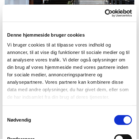
Denne hjemmeside bruger cookies
Vi bruger cookies til at tilpasse vores indhold og
Søndag 2. august 2026, kl. 10:30
annoncer, til at vise dig funktioner til sociale medier og til
at analysere vores trafik. Vi deler også oplysninger om
din brug af vores hjemmeside med vores partnere inden
for sociale medier, annonceringspartnere og
Der afholdes Kirkekaffe efter højmessen og alle er
analysepartnere. Vores partnere kan kombinere disse
velkomne. Der serveres kage og kaffe denne dag.
data med andre oplysninger, du har givet dem, eller som
de har indsamlet fra din brug af deres tjenester.
S
Nødvendig
a
Du vil måske også kunne lide...
m
t