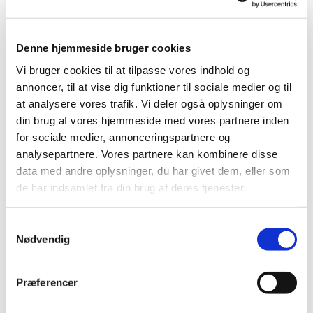
Denne hjemmeside bruger cookies
Vi bruger cookies til at tilpasse vores indhold og
annoncer, til at vise dig funktioner til sociale medier og til
at analysere vores trafik. Vi deler også oplysninger om
Søndag 9. januar 2028, kl. 10:30
din brug af vores hjemmeside med vores partnere inden
for sociale medier, annonceringspartnere og
analysepartnere. Vores partnere kan kombinere disse
data med andre oplysninger, du har givet dem, eller som
de har indsamlet fra din brug af deres tjenester.
Du vil måske også kunne lide...
S
Nødvendig
a
m
t
Præferencer
y
k