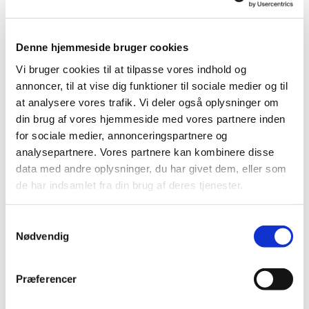
Denne hjemmeside bruger cookies
Vi bruger cookies til at tilpasse vores indhold og
annoncer, til at vise dig funktioner til sociale medier og til
at analysere vores trafik. Vi deler også oplysninger om
Lørdag 3. oktober 2026, kl. 10:30
din brug af vores hjemmeside med vores partnere inden
for sociale medier, annonceringspartnere og
analysepartnere. Vores partnere kan kombinere disse
data med andre oplysninger, du har givet dem, eller som
de har indsamlet fra din brug af deres tjenester.
Du vil måske også kunne lide...
S
Nødvendig
a
m
t
Præferencer
y
k