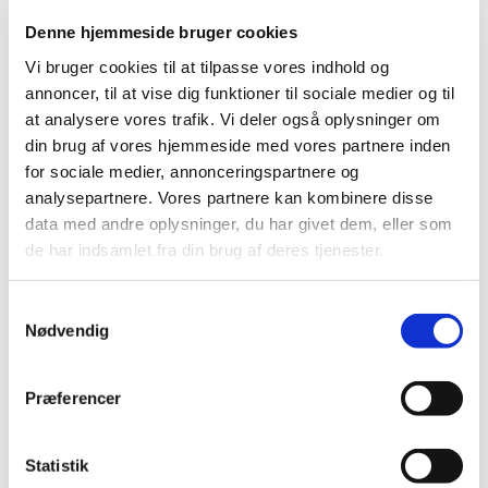
nogen, men vi vil tilbyde et fællesskab, hvor vi sammen
kan gå med en nogenlunde sikker forvisning om, at vi kan
Denne hjemmeside bruger cookies
finde vej og har noget at komme tilbage eller frem til.
Vi bruger cookies til at tilpasse vores indhold og
annoncer, til at vise dig funktioner til sociale medier og til
at analysere vores trafik. Vi deler også oplysninger om
Gå-gruppen vil få nogle ord med på vejen af sognepræst
din brug af vores hjemmeside med vores partnere inden
Sarah Asp inden vi bevæger os rundt i Esbjerg Midtby
for sociale medier, annonceringspartnere og
med mulighed for refleksion og samtale samt naturligvis
analysepartnere. Vores partnere kan kombinere disse
en kaffepause efter gåturen
data med andre oplysninger, du har givet dem, eller som
de har indsamlet fra din brug af deres tjenester.
Tidspunkt:
S
Vi går hver tirsdag kl. 10.00 – 11.30.
Nødvendig
a
m
t
Mødested:
Præferencer
y
Vor Frelsers Kirke, Kirkegade 24.
k
På kirkepladsen mellem kirken og sognehuset.
k
Statistik