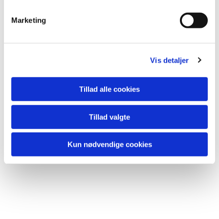
e
v
Tilmelding:
Marketing
a
Ikke nødvendig.
l
Men nærmere info kan fås hos sognepræst Sarah Asp på
g
20 48 01 32.
Vis detaljer
Tillad alle cookies
Du vil måske også kunne lide...
Tillad valgte
Kun nødvendige cookies