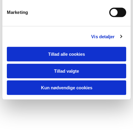
e
v
Tilmelding:
Marketing
a
Ikke nødvendig.
l
Men nærmere info kan fås hos sognepræst Sarah Asp på
g
20 48 01 32.
Vis detaljer
Tillad alle cookies
Du vil måske også kunne lide...
Tillad valgte
Kun nødvendige cookies