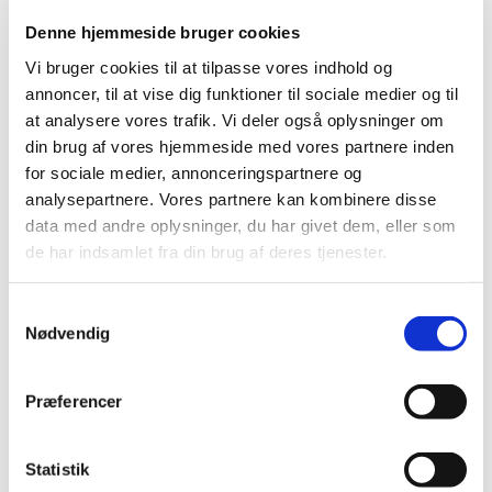
nogen, men vi vil tilbyde et fællesskab, hvor vi sammen
kan gå med en nogenlunde sikker forvisning om, at vi kan
Denne hjemmeside bruger cookies
finde vej og har noget at komme tilbage eller frem til.
Vi bruger cookies til at tilpasse vores indhold og
annoncer, til at vise dig funktioner til sociale medier og til
at analysere vores trafik. Vi deler også oplysninger om
Gå-gruppen vil få nogle ord med på vejen af sognepræst
din brug af vores hjemmeside med vores partnere inden
Sarah Asp inden vi bevæger os rundt i Esbjerg Midtby
for sociale medier, annonceringspartnere og
med mulighed for refleksion og samtale samt naturligvis
analysepartnere. Vores partnere kan kombinere disse
en kaffepause efter gåturen
data med andre oplysninger, du har givet dem, eller som
de har indsamlet fra din brug af deres tjenester.
Tidspunkt:
S
Vi går hver tirsdag kl. 10.00 – 11.30.
Nødvendig
a
m
t
Mødested:
Præferencer
y
Vor Frelsers Kirke, Kirkegade 24.
k
På kirkepladsen mellem kirken og sognehuset.
k
Statistik