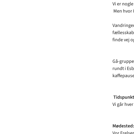
Vi er nogle
Men hvor K
Vandringen 
fællesskab
finde vej o
Gå-gruppen
rundt i Es
kaffepause
Tidspunkt
Vi går hver
Mødested:
Vor Frelser