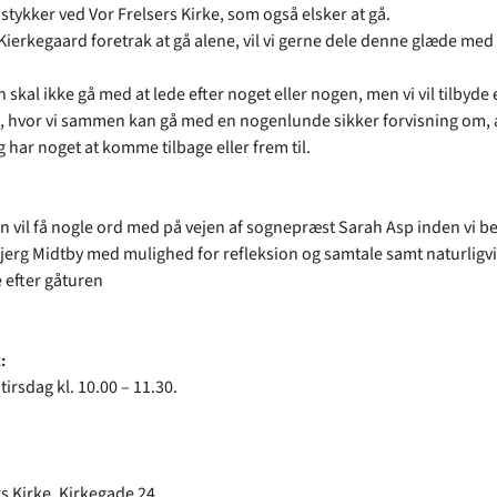
 stykker ved Vor Frelsers Kirke, som også elsker at gå.
ierkegaard foretrak at gå alene, vil vi gerne dele denne glæde med
skal ikke gå med at lede efter noget eller nogen, men vi vil tilbyde 
, hvor vi sammen kan gå med en nogenlunde sikker forvisning om, a
g har noget at komme tilbage eller frem til.
 vil få nogle ord med på vejen af sognepræst Sarah Asp inden vi b
bjerg Midtby med mulighed for refleksion og samtale samt naturligvi
 efter gåturen
:
 tirsdag kl. 10.00 – 11.30.
s Kirke, Kirkegade 24.