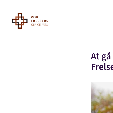
At gå
Frels