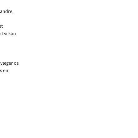
 andre.
et
t vi kan
evæger os
s en