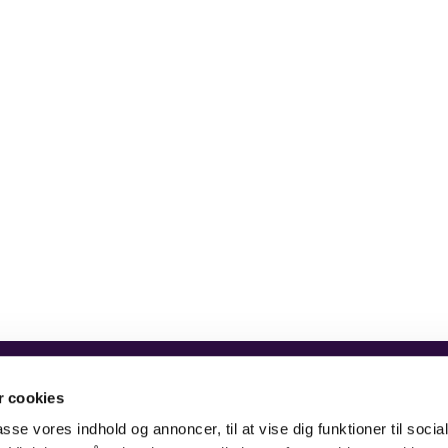
4, 6700 Esbjerg
tlf. 7512 0259
 cookies
passe vores indhold og annoncer, til at vise dig funktioner til soci