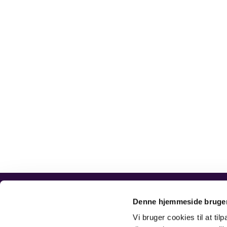
Vor Frelsers Sogn, Esbjerg
Kirkegade 2
Denne hjemmeside bruger
Vi bruger cookies til at til