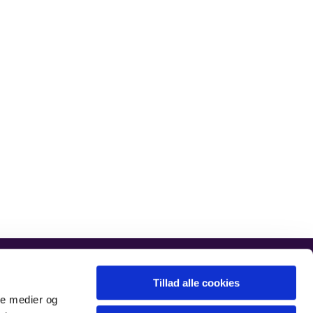
vorfrelsers.sognskads@km.dk
Tillad alle cookies
ale medier og