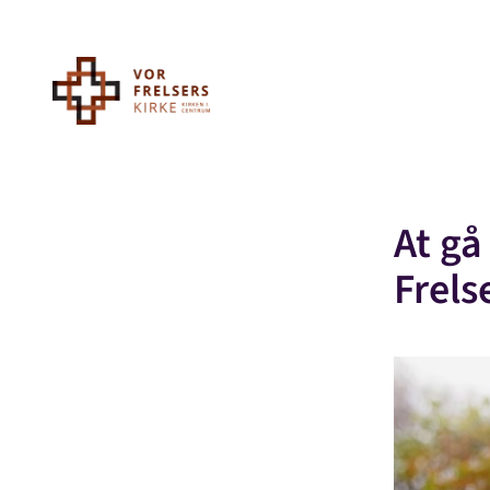
At gå
Frels