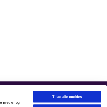
vorfrelsers.sognskads@km.dk
Tillad alle cookies
ale medier og