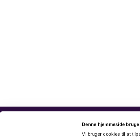
Vor Frelsers Sogn, Esbjerg
Kirkegade 2
Denne hjemmeside bruger
Vi bruger cookies til at til