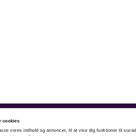
4, 6700 Esbjerg
tlf. 7512 0259
 cookies
passe vores indhold og annoncer, til at vise dig funktioner til soci