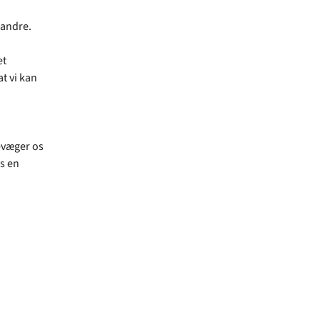
 andre.
et
t vi kan
evæger os
s en