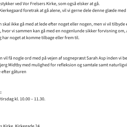
 stykker ved Vor Frelsers Kirke, som også elsker at gå.
ierkegaard foretrak at gå alene, vil vi gerne dele denne glæde med
skal ikke gå med at lede efter noget eller nogen, men vi vil tilbyde 
, hvor vi sammen kan gå med en nogenlunde sikker forvisning om, a
g har noget at komme tilbage eller frem til.
 vil få nogle ord med på vejen af sognepræst Sarah Asp inden vi b
bjerg Midtby med mulighed for refleksion og samtale samt naturligvi
 efter gåturen
:
 tirsdag kl. 10.00 – 11.30.
s Kirke, Kirkegade 24.