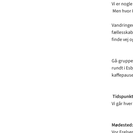
Vi er nogle
Men hvor K
Vandringen 
fællesskab
finde vej o
Gå-gruppen
rundt i Es
kaffepause
Tidspunkt
Vi går hver
Mødested:
Vor Frelser