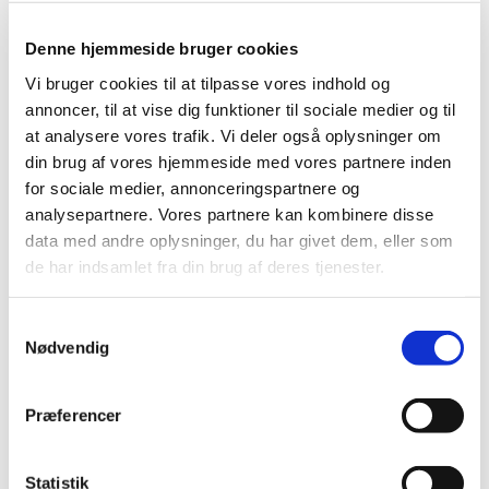
Vandringen skal ikke gå med at lede efter noget eller
nogen, men vi vil tilbyde et fællesskab, hvor vi sammen
Denne hjemmeside bruger cookies
kan gå med en nogenlunde sikker forvisning om, at vi kan
Vi bruger cookies til at tilpasse vores indhold og
finde vej og har noget at komme tilbage eller frem til.
annoncer, til at vise dig funktioner til sociale medier og til
at analysere vores trafik. Vi deler også oplysninger om
din brug af vores hjemmeside med vores partnere inden
Gå-gruppen vil få nogle ord med på vejen af sognepræst
for sociale medier, annonceringspartnere og
Sarah Asp inden vi bevæger os rundt i Esbjerg Midtby
analysepartnere. Vores partnere kan kombinere disse
med mulighed for refleksion og samtale samt naturligvis
data med andre oplysninger, du har givet dem, eller som
en kaffepause efter gåturen
de har indsamlet fra din brug af deres tjenester.
Tidspunkt:
S
Vi går hver tirsdag kl. 10.00 – 11.30.
Nødvendig
a
m
t
Præferencer
Mødested:
y
Vor Frelsers Kirke, Kirkegade 24.
k
På kirkepladsen mellem kirken og sognehuset.
k
Statistik