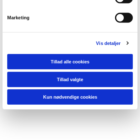
e
v
Marketing
Tilmelding:
a
Ikke nødvendig.
l
Men nærmere info kan fås hos sognepræst Sarah Asp på
g
20 48 01 32.
Vis detaljer
Tillad alle cookies
Tillad valgte
Du vil måske også kunne lide...
Kun nødvendige cookies